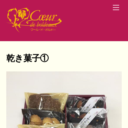
Skip
Men
to
content
乾き菓子①