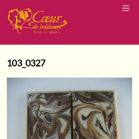
Skip
Men
to
content
103_0327