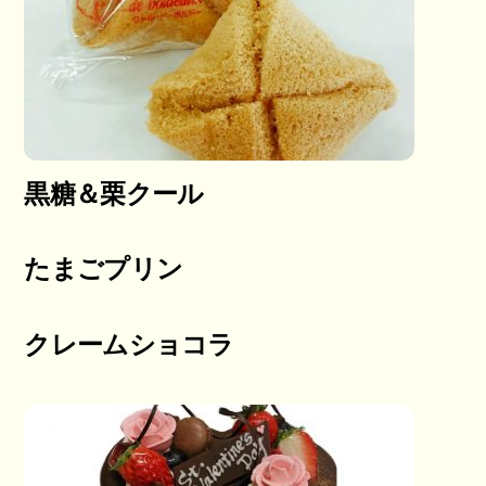
黒糖＆栗クール
たまごプリン
クレームショコラ