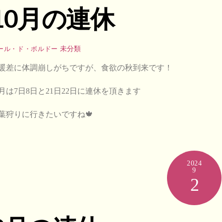
10月の連休
未分類
ール・ド・ボルドー
暖差に体調崩しがちですが、食欲の秋到来です！
月は7日8日と21日22日に連休を頂きます
葉狩りに行きたいですね🍁
2024
9
2