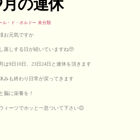
9月の連休
未分類
ール・ド・ボルドー
様お元気ですか
し蒸しする日が続いていますね🥺
月は9日10日、23日24日と連休を頂きます
休みも終わり日常が戻ってきます
と脳に栄養を！
ウィーツでホッと一息ついて下さい😊