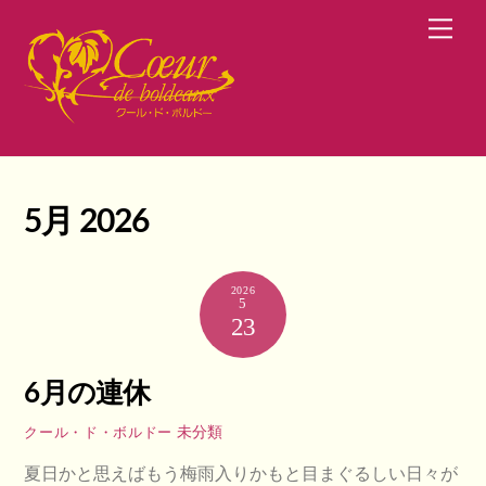
Skip
Men
to
content
5月 2026
2026
5
23
6月の連休
未分類
クール・ド・ボルドー
夏日かと思えばもう梅雨入りかもと目まぐるしい日々が