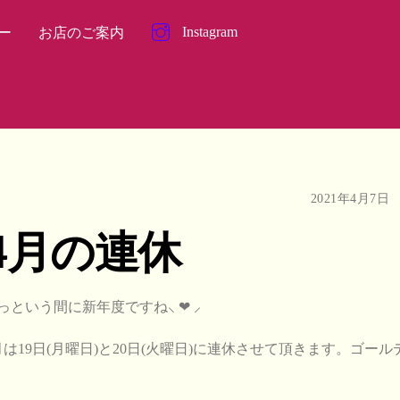
Instagram
ー
お店のご案内
2021年4月7日
4月の連休
っという間に新年度ですね⸜ ❤︎ ⸝
月は19日(月曜日)と20日(火曜日)に連休させて頂きます。ゴー