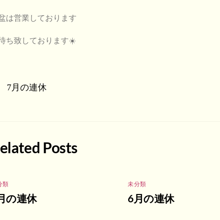
盆は営業しております
待ち致しております☀️
7月の連休
elated Posts
分類
未分類
月の連休
6月の連休