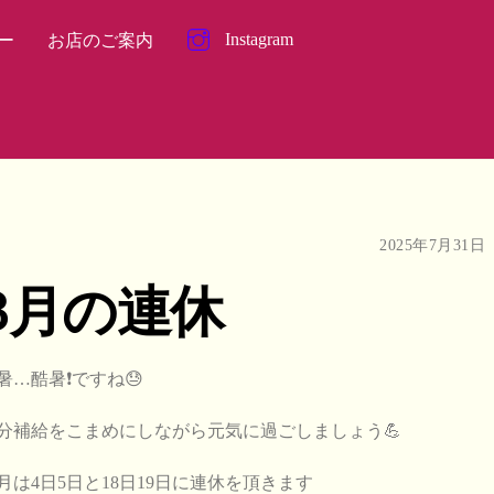
Instagram
ー
お店のご案内
2025年7月31日
8月の連休
暑…酷暑❗️ですね😓
分補給をこまめにしながら元気に過ごしましょう💪
月は4日5日と18日19日に連休を頂きます