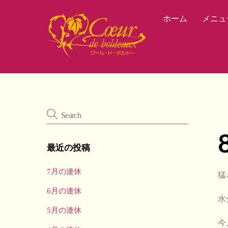
Skip
ホーム
メニュ
to
content
最近の投稿
7月の連休
猛
6月の連休
水
5月の連休
今