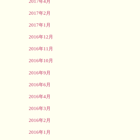
2017年4月
2017年2月
2017年1月
2016年12月
2016年11月
2016年10月
2016年9月
2016年6月
2016年4月
2016年3月
2016年2月
2016年1月