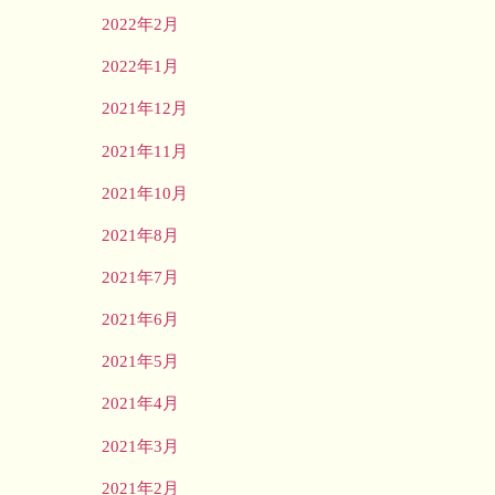
2022年2月
2022年1月
2021年12月
2021年11月
2021年10月
2021年8月
2021年7月
2021年6月
2021年5月
2021年4月
2021年3月
2021年2月