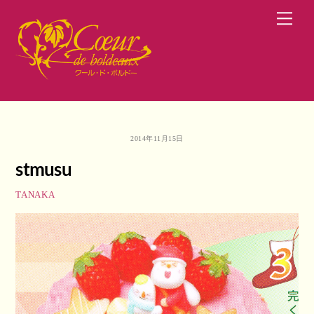
Skip
Men
to
content
2014年11月15日
stmusu
TANAKA