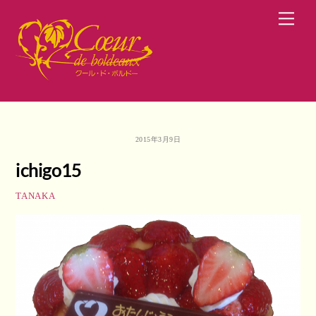
Skip
Men
to
content
2015年3月9日
ichigo15
TANAKA