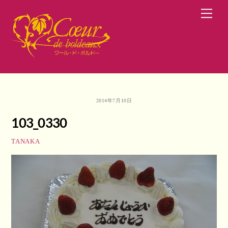
Skip
Men
to
content
2014年7月10日
103_0330
TANAKA