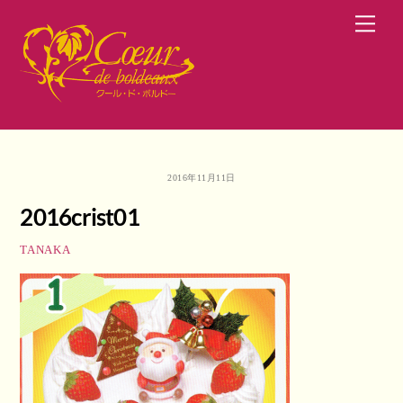
Skip
Men
to
content
2016年11月11日
2016crist01
TANAKA