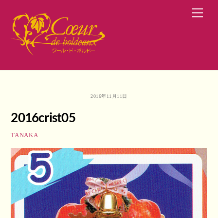
Skip
Men
to
content
2016年11月11日
2016crist05
TANAKA